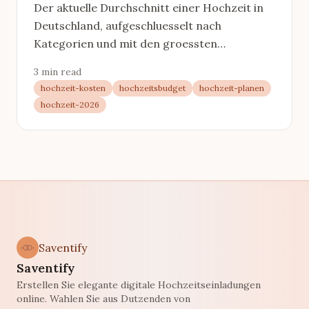
2026
Der aktuelle Durchschnitt einer Hochzeit in
Deutschland, aufgeschluesselt nach
Kategorien und mit den groessten
Kostentreibern, alle Zahlen aus belegten
3 min read
Quellen.
hochzeit-kosten
hochzeitsbudget
hochzeit-planen
hochzeit-2026
Saventify
Saventify
Erstellen Sie elegante digitale Hochzeitseinladungen
online. Wahlen Sie aus Dutzenden von