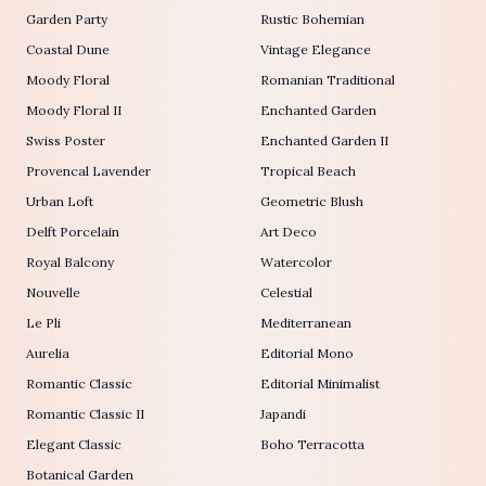
Garden Party
Rustic Bohemian
Coastal Dune
Vintage Elegance
Moody Floral
Romanian Traditional
Moody Floral II
Enchanted Garden
Swiss Poster
Enchanted Garden II
Provencal Lavender
Tropical Beach
Urban Loft
Geometric Blush
Delft Porcelain
Art Deco
Royal Balcony
Watercolor
Nouvelle
Celestial
Le Pli
Mediterranean
Aurelia
Editorial Mono
Romantic Classic
Editorial Minimalist
Romantic Classic II
Japandi
Elegant Classic
Boho Terracotta
Botanical Garden