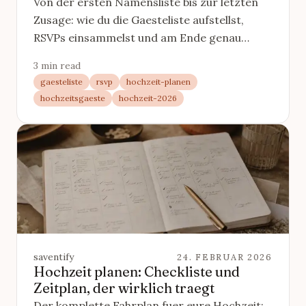
Von der ersten Namensliste bis zur letzten
Zusage: wie du die Gaesteliste aufstellst,
RSVPs einsammelst und am Ende genau
weisst, wer kommt.
3 min read
gaesteliste
rsvp
hochzeit-planen
hochzeitsgaeste
hochzeit-2026
saventify
24. FEBRUAR 2026
Hochzeit planen: Checkliste und
Zeitplan, der wirklich traegt
Der komplette Fahrplan fuer eure Hochzeit: