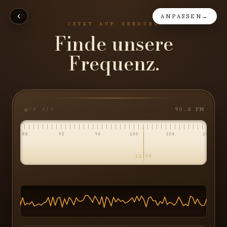
ANPASSEN
→
JETZT AUF SENDUNG
Finde unsere
Frequenz.
90.8
FM
ON AIR
88
92
96
100
104
108
12.09