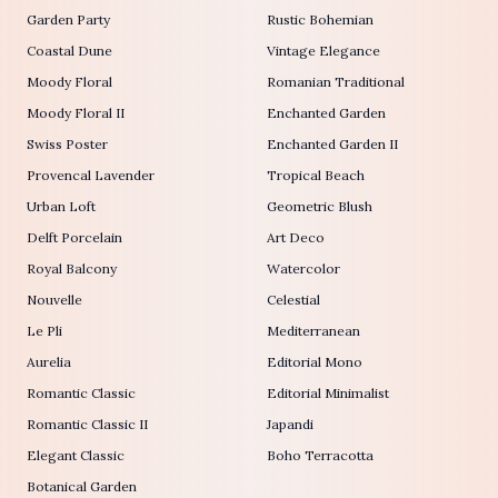
Garden Party
Rustic Bohemian
Coastal Dune
Vintage Elegance
Moody Floral
Romanian Traditional
Moody Floral II
Enchanted Garden
Swiss Poster
Enchanted Garden II
Provencal Lavender
Tropical Beach
Urban Loft
Geometric Blush
Delft Porcelain
Art Deco
Royal Balcony
Watercolor
Nouvelle
Celestial
Le Pli
Mediterranean
Aurelia
Editorial Mono
Romantic Classic
Editorial Minimalist
Romantic Classic II
Japandi
Elegant Classic
Boho Terracotta
Botanical Garden