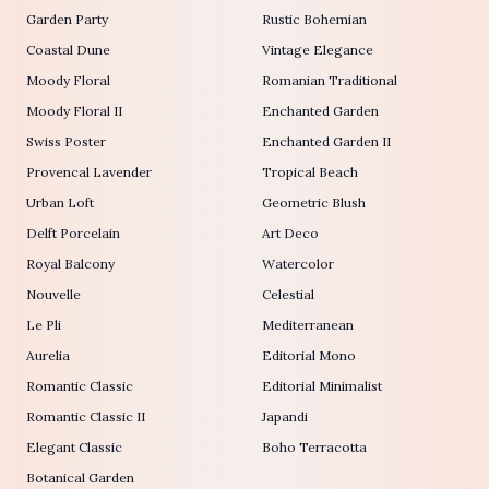
Garden Party
Rustic Bohemian
Coastal Dune
Vintage Elegance
Moody Floral
Romanian Traditional
Moody Floral II
Enchanted Garden
Swiss Poster
Enchanted Garden II
Provencal Lavender
Tropical Beach
Urban Loft
Geometric Blush
Delft Porcelain
Art Deco
Royal Balcony
Watercolor
Nouvelle
Celestial
Le Pli
Mediterranean
Aurelia
Editorial Mono
Romantic Classic
Editorial Minimalist
Romantic Classic II
Japandi
Elegant Classic
Boho Terracotta
Botanical Garden