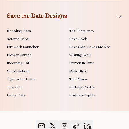
Save the Date Designs
18
Boarding Pass
The Frequency
Scratch Card
Love Lock
Firework Launcher
Loves Me, Loves Me Not
Flower Garden
Wishing Well
Incoming Call
Frozen in Time
Constellation
Music Box
Typewriter Letter
The Piñata
The Vault
Fortune Cookie
Lucky Date
Northern Lights