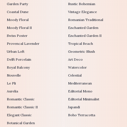
Garden Party
Rustic Bohemian
Coastal Dune
Vintage Elegance
Moody Floral
Romanian Traditional
Moody Floral II
Enchanted Garden
Swiss Poster
Enchanted Garden II
Provencal Lavender
Tropical Beach
Urban Loft
Geometric Blush
Delft Porcelain
Art Deco
Royal Balcony
Watercolor
Nouvelle
Celestial
Le Pli
Mediterranean
Aurelia
Editorial Mono
Romantic Classic
Editorial Minimalist
Romantic Classic II
Japandi
Elegant Classic
Boho Terracotta
Botanical Garden