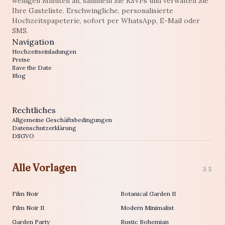
wenigen Minuten an, sammeln Sie RSVPs und verwalten Sie
Ihre Gasteliste. Erschwingliche, personalisierte
Hochzeitspapeterie, sofort per WhatsApp, E-Mail oder
SMS.
Navigation
Hochzeitseinladungen
Preise
Save the Date
Blog
Rechtliches
Allgemeine Geschäftsbedingungen
Datenschutzerklärung
DSGVO
Alle Vorlagen
35
Film Noir
Botanical Garden II
Film Noir II
Modern Minimalist
Garden Party
Rustic Bohemian