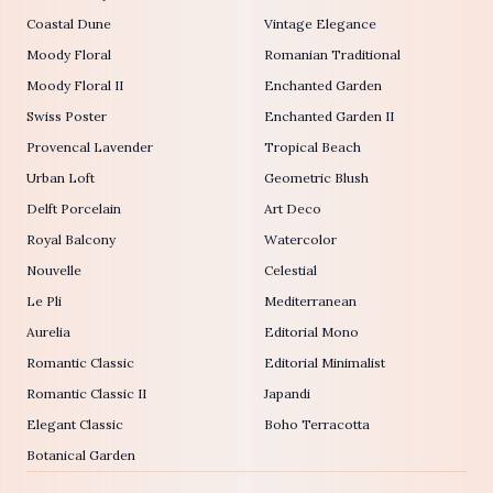
Coastal Dune
Vintage Elegance
Moody Floral
Romanian Traditional
Moody Floral II
Enchanted Garden
Swiss Poster
Enchanted Garden II
Provencal Lavender
Tropical Beach
Urban Loft
Geometric Blush
Delft Porcelain
Art Deco
Royal Balcony
Watercolor
Nouvelle
Celestial
Le Pli
Mediterranean
Aurelia
Editorial Mono
Romantic Classic
Editorial Minimalist
Romantic Classic II
Japandi
Elegant Classic
Boho Terracotta
Botanical Garden