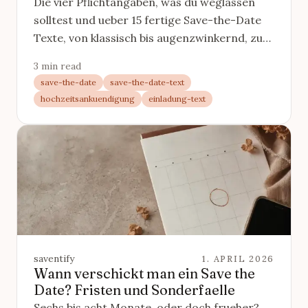
Die vier Pflichtangaben, was du weglassen
solltest und ueber 15 fertige Save-the-Date
Texte, von klassisch bis augenzwinkernd, zum
direkten Uebernehmen.
3 min read
save-the-date
save-the-date-text
hochzeitsankuendigung
einladung-text
saventify
1. APRIL 2026
Wann verschickt man ein Save the
Date? Fristen und Sonderfaelle
Sechs bis acht Monate, oder doch frueher?