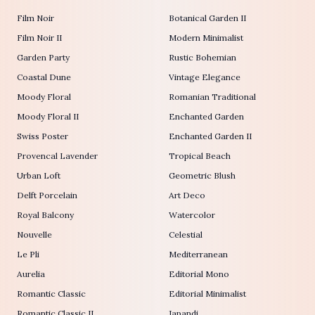
Film Noir
Botanical Garden II
Film Noir II
Modern Minimalist
Garden Party
Rustic Bohemian
Coastal Dune
Vintage Elegance
Moody Floral
Romanian Traditional
Moody Floral II
Enchanted Garden
Swiss Poster
Enchanted Garden II
Provencal Lavender
Tropical Beach
Urban Loft
Geometric Blush
Delft Porcelain
Art Deco
Royal Balcony
Watercolor
Nouvelle
Celestial
Le Pli
Mediterranean
Aurelia
Editorial Mono
Romantic Classic
Editorial Minimalist
Romantic Classic II
Japandi