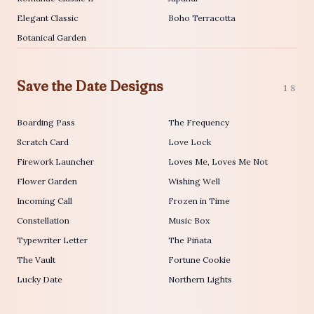
Elegant Classic
Boho Terracotta
Botanical Garden
Save the Date Designs
18
Boarding Pass
The Frequency
Scratch Card
Love Lock
Firework Launcher
Loves Me, Loves Me Not
Flower Garden
Wishing Well
Incoming Call
Frozen in Time
Constellation
Music Box
Typewriter Letter
The Piñata
The Vault
Fortune Cookie
Lucky Date
Northern Lights