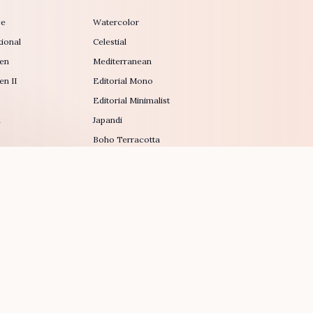
ce
Watercolor
ional
Celestial
en
Mediterranean
n II
Editorial Mono
Editorial Minimalist
h
Japandi
Boho Terracotta
18
Fortune Cookie
Northern Lights