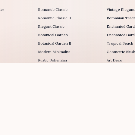
der
Romantic Classic
Vintage Elegan
Romantic Classic II
Romanian Tradit
Elegant Classic
Enchanted Gard
Botanical Garden
Enchanted Garde
Botanical Garden II
Tropical Beach
Modern Minimalist
Geometric Blus
Rustic Bohemian
Art Deco
Lucky Date
Wishing Well
The Frequency
Frozen in Time
r
Love Lock
Music Box
Loves Me, Loves Me Not
The Piñata