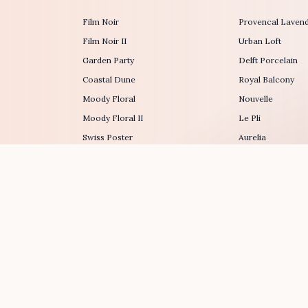
Film Noir
Provencal Laven
Film Noir II
Urban Loft
Garden Party
Delft Porcelain
Coastal Dune
Royal Balcony
Moody Floral
Nouvelle
Moody Floral II
Le Pli
Swiss Poster
Aurelia
Save the Date Designs
Boarding Pass
Incoming Call
Scratch Card
Constellation
Firework Launcher
Typewriter Lette
Flower Garden
The Vault