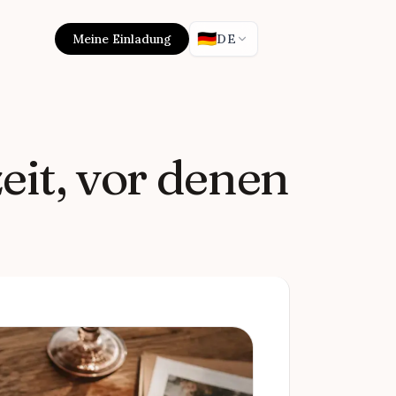
🇩🇪
Meine Einladung
DE
eit, vor denen