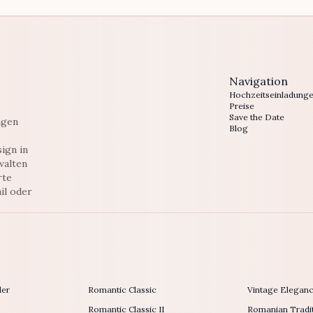
Navigation
Hochzeitseinladung
Preise
Save the Date
ngen
Blog
ign in
walten
rte
il oder
der
Romantic Classic
Vintage Elegan
Romantic Classic II
Romanian Tradit