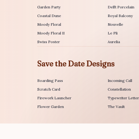
Garden Party
Delft Porcelain
Coastal Dune
Royal Balcony
Moody Floral
Nouvelle
Moody Floral II
Le Pli
Swiss Poster
Aurelia
Save the Date Designs
Boarding Pass
Incoming Call
Scratch Card
Constellation
Firework Launcher
Typewriter Lette
Flower Garden
The Vault