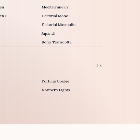
en
Mediterranean
n II
Editorial Mono
Editorial Minimalist
h
Japandi
Boho Terracotta
18
Fortune Cookie
Northern Lights