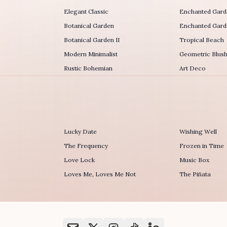
Elegant Classic
Enchanted Gard
Botanical Garden
Enchanted Garde
Botanical Garden II
Tropical Beach
Modern Minimalist
Geometric Blus
Rustic Bohemian
Art Deco
Lucky Date
Wishing Well
The Frequency
Frozen in Time
r
Love Lock
Music Box
Loves Me, Loves Me Not
The Piñata