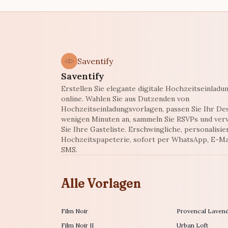
Saventify
Saventify
Erstellen Sie elegante digitale Hochzeitseinladu
online. Wahlen Sie aus Dutzenden von
Hochzeitseinladungsvorlagen, passen Sie Ihr Des
wenigen Minuten an, sammeln Sie RSVPs und ver
Sie Ihre Gasteliste. Erschwingliche, personalisie
Hochzeitspapeterie, sofort per WhatsApp, E-Ma
SMS.
Alle Vorlagen
Film Noir
Provencal Laven
Film Noir II
Urban Loft