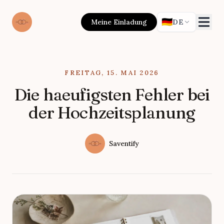
🇩🇪
Meine Einladung
DE
Published on
FREITAG, 15. MAI 2026
Die haeufigsten Fehler bei
der Hochzeitsplanung
Authors
Name
Saventify
Twitter