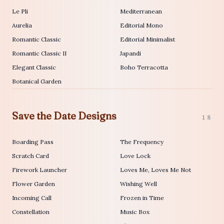
Le Pli
Mediterranean
Aurelia
Editorial Mono
Romantic Classic
Editorial Minimalist
Romantic Classic II
Japandi
Elegant Classic
Boho Terracotta
Botanical Garden
Save the Date Designs
18
Boarding Pass
The Frequency
Scratch Card
Love Lock
Firework Launcher
Loves Me, Loves Me Not
Flower Garden
Wishing Well
Incoming Call
Frozen in Time
Constellation
Music Box