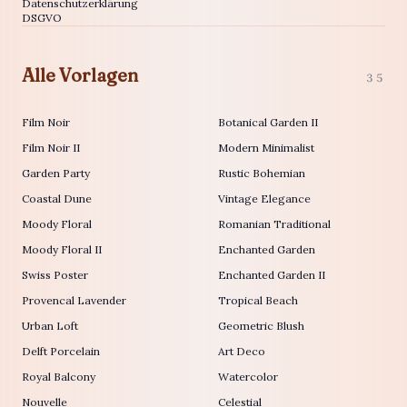
Datenschutzerklärung
DSGVO
Alle Vorlagen
35
Film Noir
Botanical Garden II
Film Noir II
Modern Minimalist
Garden Party
Rustic Bohemian
Coastal Dune
Vintage Elegance
Moody Floral
Romanian Traditional
Moody Floral II
Enchanted Garden
Swiss Poster
Enchanted Garden II
Provencal Lavender
Tropical Beach
Urban Loft
Geometric Blush
Delft Porcelain
Art Deco
Royal Balcony
Watercolor
Nouvelle
Celestial