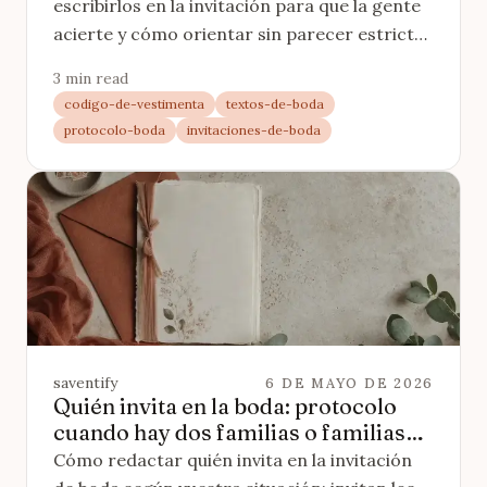
escribirlos en la invitación para que la gente
acierte y cómo orientar sin parecer estricto.
Con ejemplos por tipo de boda.
3 min read
codigo-de-vestimenta
textos-de-boda
protocolo-boda
invitaciones-de-boda
saventify
6 DE MAYO DE 2026
Quién invita en la boda: protocolo
cuando hay dos familias o familias
separadas
Cómo redactar quién invita en la invitación