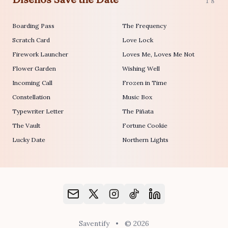
18
Boarding Pass
The Frequency
Scratch Card
Love Lock
Firework Launcher
Loves Me, Loves Me Not
Flower Garden
Wishing Well
Incoming Call
Frozen in Time
Constellation
Music Box
Typewriter Letter
The Piñata
The Vault
Fortune Cookie
Lucky Date
Northern Lights
Saventify
•
© 2026