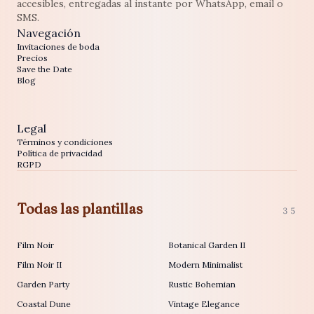
accesibles, entregadas al instante por WhatsApp, email o
SMS.
Navegación
Invitaciones de boda
Precios
Save the Date
Blog
Legal
Términos y condiciones
Política de privacidad
RGPD
Todas las plantillas
35
Film Noir
Botanical Garden II
Film Noir II
Modern Minimalist
Garden Party
Rustic Bohemian
Coastal Dune
Vintage Elegance