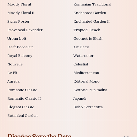
Moody Floral
Romanian Traditional
Moody Floral II
Enchanted Garden
Swiss Poster
Enchanted Garden II
Provencal Lavender
Tropical Beach
Urban Loft
Geometric Blush
Delft Porcelain
Art Deco
Royal Balcony
Watercolor
Nouvelle
Celestial
Le Pli
Mediterranean
Aurelia
Editorial Mono
Romantic Classic
Editorial Minimalist
Romantic Classic II
Japandi
Elegant Classic
Boho Terracotta
Botanical Garden
Diseños Save the Date