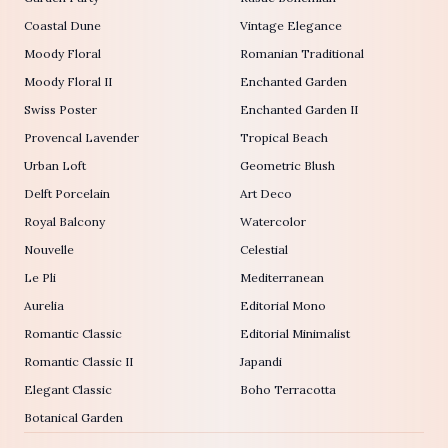
Coastal Dune
Vintage Elegance
Moody Floral
Romanian Traditional
Moody Floral II
Enchanted Garden
Swiss Poster
Enchanted Garden II
Provencal Lavender
Tropical Beach
Urban Loft
Geometric Blush
Delft Porcelain
Art Deco
Royal Balcony
Watercolor
Nouvelle
Celestial
Le Pli
Mediterranean
Aurelia
Editorial Mono
Romantic Classic
Editorial Minimalist
Romantic Classic II
Japandi
Elegant Classic
Boho Terracotta
Botanical Garden