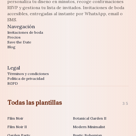
personaliza tu diseno en minutos, recoge confirmaciones
RSVP y gestiona tu lista de invitados. Invitaciones de boda
accesibles, entregadas al instante por WhatsApp, email o
SMS.
Navegación
Invitaciones de boda
Precios
Save the Date
Blog
Legal
Términos y condiciones
Política de privacidad
RGPD
Todas las plantillas
35
Film Noir
Botanical Garden II
Film Noir II
Modern Minimalist
Garden Party
Rustic Bohemian