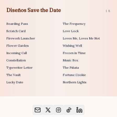
Diseños Save the Date
18
Boarding Pass
The Frequency
Scratch Card
Love Lock
Firework Launcher
Loves Me, Loves Me Not
Flower Garden
Wishing Well
Incoming Call
Frozen in Time
Constellation
Music Box
Typewriter Letter
The Piñata
The Vault
Fortune Cookie
Lucky Date
Northern Lights