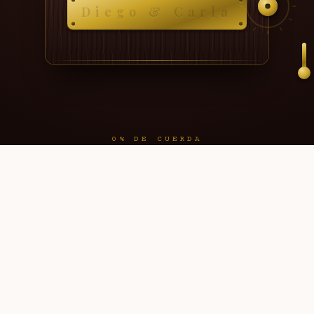
Diego
&
Carla
0% DE CUERDA