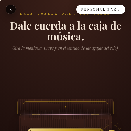
PERSONALIZAR
→
DALE CUERDA PARA QUE SUENE
Dale cuerda a la caja de
música.
Gira la manivela, suave y en el sentido de las agujas del reloj.
♪