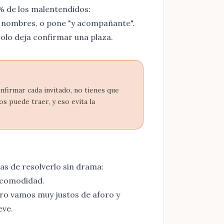
90% de los malentendidos:
os nombres, o pone "y acompañante".
solo deja confirmar una plaza.
onfirmar cada invitado, no tienes que
s puede traer, y eso evita la
as de resolverlo sin drama:
incomodidad.
ero vamos muy justos de aforo y
eve.