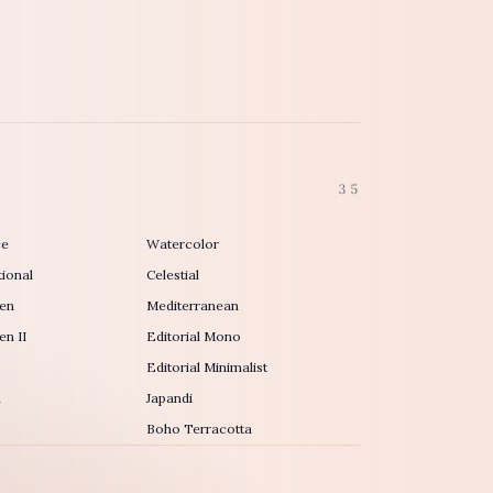
35
ce
Watercolor
ional
Celestial
en
Mediterranean
n II
Editorial Mono
Editorial Minimalist
h
Japandi
Boho Terracotta