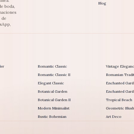
inea.
Blog
de boda,
maciones
s de
tsApp,
der
Romantic Classic
Vintage Elegan
Romantic Classic II
Romanian Tradit
Elegant Classic
Enchanted Gard
Botanical Garden
Enchanted Garde
Botanical Garden II
Tropical Beach
Modern Minimalist
Geometric Blus
Rustic Bohemian
Art Deco