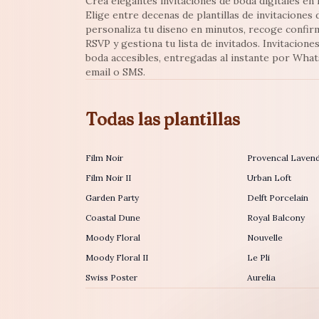
Crea elegantes invitaciones de boda digitales en l
Elige entre decenas de plantillas de invitaciones 
personaliza tu diseno en minutos, recoge confir
RSVP y gestiona tu lista de invitados. Invitacione
boda accesibles, entregadas al instante por Wha
email o SMS.
Todas las plantillas
Film Noir
Provencal Laven
Film Noir II
Urban Loft
Garden Party
Delft Porcelain
Coastal Dune
Royal Balcony
Moody Floral
Nouvelle
Moody Floral II
Le Pli
Swiss Poster
Aurelia