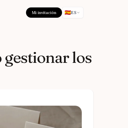
🇪🇸
Mi invitación
ES
gestionar los