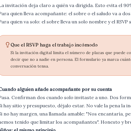
La invitación deja claro a quién va dirigida. Esto evita el 
Para quien lleva acompañante: el sobre o el saludo va a d
Para quien va solo: el sobre lleva un solo nombre y el RSVP 
Que el RSVP haga el trabajo incómodo
Si la invitación digital limita el número de plazas que puede c
decir que no a nadie en persona. El formulario ya marca cuánto
conversación tensa.
Cuando alguien añade acompañante por su cuenta
Pasa. Confirman dos cuando solo invitaste a uno. Dos form
Si hay sitio y presupuesto, déjalo estar. No vale la pena la 
Si no hay margen, una llamada amable: "Nos encantaría, p
hemos tenido que limitar los acompañantes". Honesto y br
Niños: el mismo principio