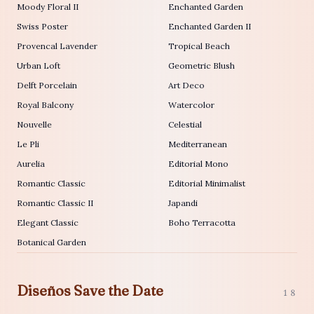
Moody Floral II
Enchanted Garden
Swiss Poster
Enchanted Garden II
Provencal Lavender
Tropical Beach
Urban Loft
Geometric Blush
Delft Porcelain
Art Deco
Royal Balcony
Watercolor
Nouvelle
Celestial
Le Pli
Mediterranean
Aurelia
Editorial Mono
Romantic Classic
Editorial Minimalist
Romantic Classic II
Japandi
Elegant Classic
Boho Terracotta
Botanical Garden
Diseños Save the Date
18