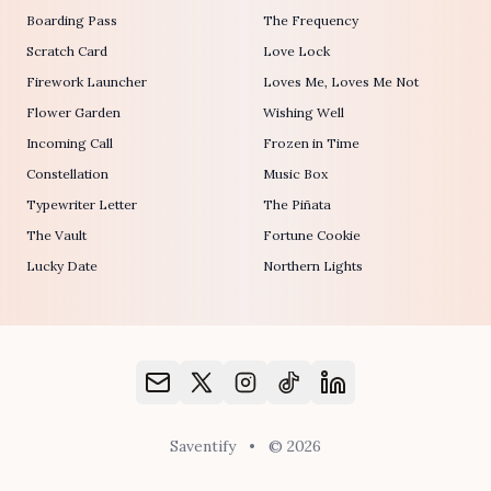
Boarding Pass
The Frequency
Scratch Card
Love Lock
Firework Launcher
Loves Me, Loves Me Not
Flower Garden
Wishing Well
Incoming Call
Frozen in Time
Constellation
Music Box
Typewriter Letter
The Piñata
The Vault
Fortune Cookie
Lucky Date
Northern Lights
Saventify
•
© 2026