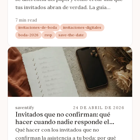
tus invitados abran de verdad. La guía
completa, con comparativas, calculadora y
7 min read
ejemplos.
invitaciones-de-boda
invitaciones-digitales
boda-2026
rsvp
save-the-date
saventify
24 DE ABRIL DE 2026
Invitados que no confirman: qué
hacer cuando nadie responde el
RSVP
Qué hacer con los invitados que no
confirman la asistencia a tu boda: por qué