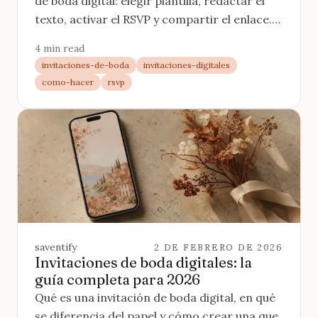
de boda digital: elegir plantilla, redactar el
texto, activar el RSVP y compartir el enlace.
Con los errores que conviene evitar.
4 min read
invitaciones-de-boda
invitaciones-digitales
como-hacer
rsvp
saventify
2 DE FEBRERO DE 2026
Invitaciones de boda digitales: la
guía completa para 2026
Qué es una invitación de boda digital, en qué
se diferencia del papel y cómo crear una que