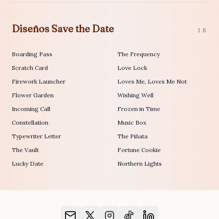
Diseños Save the Date
18
Boarding Pass
The Frequency
Scratch Card
Love Lock
Firework Launcher
Loves Me, Loves Me Not
Flower Garden
Wishing Well
Incoming Call
Frozen in Time
Constellation
Music Box
Typewriter Letter
The Piñata
The Vault
Fortune Cookie
Lucky Date
Northern Lights