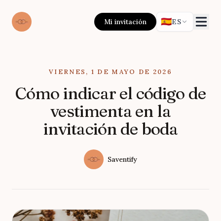
🇪🇸
Mi invitación
ES
Published on
VIERNES, 1 DE MAYO DE 2026
Cómo indicar el código de
vestimenta en la
invitación de boda
Authors
Name
Saventify
Twitter