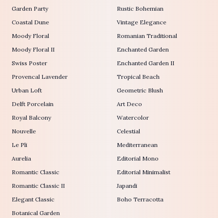
Garden Party
Rustic Bohemian
Coastal Dune
Vintage Elegance
Moody Floral
Romanian Traditional
Moody Floral II
Enchanted Garden
Swiss Poster
Enchanted Garden II
Provencal Lavender
Tropical Beach
Urban Loft
Geometric Blush
Delft Porcelain
Art Deco
Royal Balcony
Watercolor
Nouvelle
Celestial
Le Pli
Mediterranean
Aurelia
Editorial Mono
Romantic Classic
Editorial Minimalist
Romantic Classic II
Japandi
Elegant Classic
Boho Terracotta
Botanical Garden