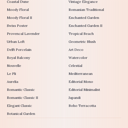
Coastal Dune
Vintage Elegance
Moody Floral
Romanian Traditional
Moody Floral II
Enchanted Garden
Swiss Poster
Enchanted Garden II
Provencal Lavender
Tropical Beach
Urban Loft
Geometric Blush
Delft Porcelain
Art Deco
Royal Balcony
Watercolor
Nouvelle
Celestial
Le Pli
Mediterranean
Aurelia
Editorial Mono
Romantic Classic
Editorial Minimalist
Romantic Classic II
Japandi
Elegant Classic
Boho Terracotta
Botanical Garden