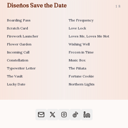
Diseños Save the Date
18
Boarding Pass
The Frequency
Scratch Card
Love Lock
Firework Launcher
Loves Me, Loves Me Not
Flower Garden
Wishing Well
Incoming Call
Frozen in Time
Constellation
Music Box
Typewriter Letter
The Piñata
The Vault
Fortune Cookie
Lucky Date
Northern Lights