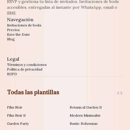
RSVP y gestiona tu lista de invitados. Invitaciones de boda
accesibles, entregadas al instante por WhatsApp, email o
SMS.
Navegación
Invitaciones de boda
Precios
Save the Date
Blog
Legal
Términos y condiciones
Política de privacidad
RGPD
Todas las plantillas
35
Film Noir
Botanical Garden II
Film Noir II
Modern Minimalist
Garden Party
Rustic Bohemian