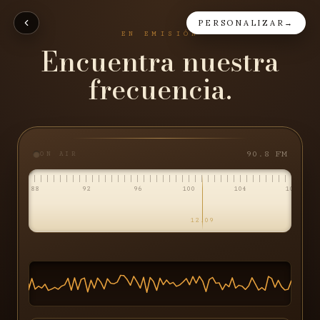
PERSONALIZAR
→
EN EMISIÓN
Encuentra nuestra
frecuencia.
90.8
FM
ON AIR
88
92
96
100
104
108
12.09