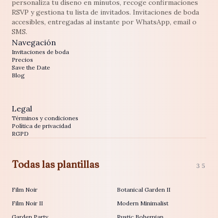
personaliza tu diseno en minutos, recoge confirmaciones
RSVP y gestiona tu lista de invitados. Invitaciones de boda
accesibles, entregadas al instante por WhatsApp, email o
SMS.
Navegación
Invitaciones de boda
Precios
Save the Date
Blog
Legal
Términos y condiciones
Política de privacidad
RGPD
Todas las plantillas
35
Film Noir
Botanical Garden II
Film Noir II
Modern Minimalist
Garden Party
Rustic Bohemian