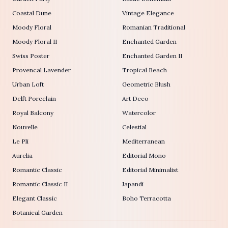
Coastal Dune
Vintage Elegance
Moody Floral
Romanian Traditional
Moody Floral II
Enchanted Garden
Swiss Poster
Enchanted Garden II
Provencal Lavender
Tropical Beach
Urban Loft
Geometric Blush
Delft Porcelain
Art Deco
Royal Balcony
Watercolor
Nouvelle
Celestial
Le Pli
Mediterranean
Aurelia
Editorial Mono
Romantic Classic
Editorial Minimalist
Romantic Classic II
Japandi
Elegant Classic
Boho Terracotta
Botanical Garden