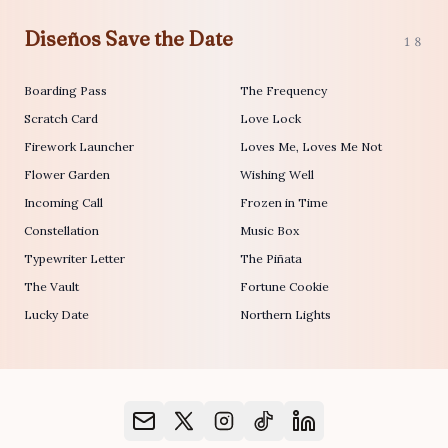
Diseños Save the Date
18
Boarding Pass
The Frequency
Scratch Card
Love Lock
Firework Launcher
Loves Me, Loves Me Not
Flower Garden
Wishing Well
Incoming Call
Frozen in Time
Constellation
Music Box
Typewriter Letter
The Piñata
The Vault
Fortune Cookie
Lucky Date
Northern Lights