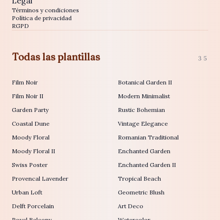
Legal
Términos y condiciones
Política de privacidad
RGPD
Todas las plantillas
35
Film Noir
Botanical Garden II
Film Noir II
Modern Minimalist
Garden Party
Rustic Bohemian
Coastal Dune
Vintage Elegance
Moody Floral
Romanian Traditional
Moody Floral II
Enchanted Garden
Swiss Poster
Enchanted Garden II
Provencal Lavender
Tropical Beach
Urban Loft
Geometric Blush
Delft Porcelain
Art Deco
Royal Balcony
Watercolor