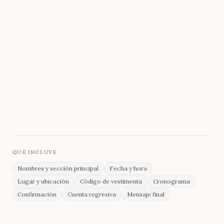
Seal_5
Oswald
Display
Acento
Source Sans 3
Fondo
Cuerpo
QUÉ INCLUYE
Nombres y sección principal
Fecha y hora
Lugar y ubicación
Código de vestimenta
Cronograma
Confirmación
Cuenta regresiva
Mensaje final