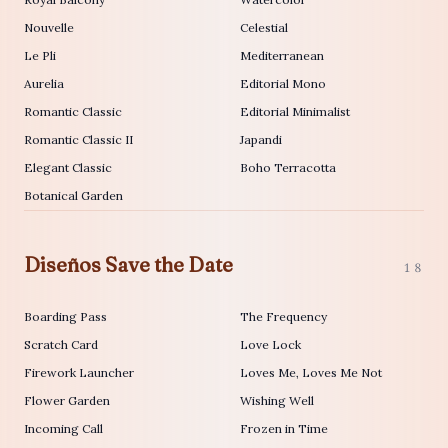
Nouvelle
Celestial
Le Pli
Mediterranean
Aurelia
Editorial Mono
Romantic Classic
Editorial Minimalist
Romantic Classic II
Japandi
Elegant Classic
Boho Terracotta
Botanical Garden
Diseños Save the Date
18
Boarding Pass
The Frequency
Scratch Card
Love Lock
Firework Launcher
Loves Me, Loves Me Not
Flower Garden
Wishing Well
Incoming Call
Frozen in Time