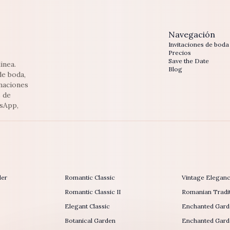
Navegación
Invitaciones de boda
Precios
Save the Date
inea.
Blog
de boda,
maciones
s de
tsApp,
der
Romantic Classic
Vintage Elegan
Romantic Classic II
Romanian Tradit
Elegant Classic
Enchanted Gard
Botanical Garden
Enchanted Garde