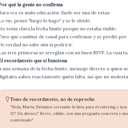
Por qué la gente no confirma
Rara vez es mala educación. Suele ser una de estas:
Lo vio, pensó "luego lo hago" y se le olvidó.
No tenía clara la fecha límite porque no estaba visible.
Tuvo que cambiar de canal para confirmar y se perdió por 
De verdad no sabe aún si podrá ir.
Las tres primeras se arreglan con un buen
RSVP
. La cuarta
El recordatorio que sí funciona
A una semana de la fecha límite, mensaje directo a quien n
digitales sabes exactamente quién falta, así que no molest
Tono de recordatorio, no de reproche
"Hola, Marta. Estamos cerrando la lista para el catering y nos 
12? Un abrazo." Breve, cálido, con una pregunta concreta y un
contestado".