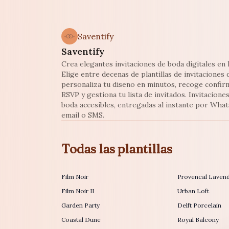
Saventify
Saventify
Crea elegantes invitaciones de boda digitales en l
Elige entre decenas de plantillas de invitaciones 
personaliza tu diseno en minutos, recoge confir
RSVP y gestiona tu lista de invitados. Invitacione
boda accesibles, entregadas al instante por Wha
email o SMS.
Todas las plantillas
Film Noir
Provencal Laven
Film Noir II
Urban Loft
Garden Party
Delft Porcelain
Coastal Dune
Royal Balcony