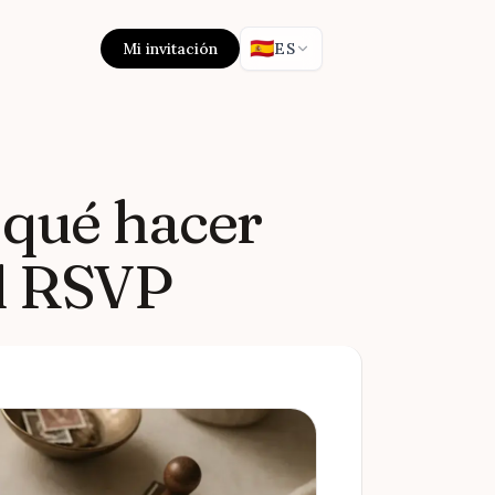
🇪🇸
Mi invitación
ES
 qué hacer
l RSVP