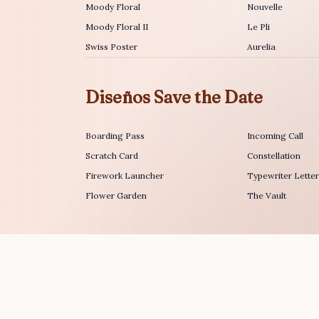
Moody Floral
Nouvelle
Moody Floral II
Le Pli
Swiss Poster
Aurelia
Diseños Save the Date
Boarding Pass
Incoming Call
Scratch Card
Constellation
Firework Launcher
Typewriter Lette
Flower Garden
The Vault