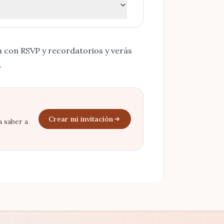
ón con RSVP y recordatorios
y verás
.
Crear mi invitación
a saber a