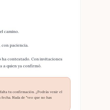
el camino.
, con paciencia.
o ha contestado. Con invitaciones
as a quien ya confirmó.
falta tu confirmación. ¿Podrás venir el
a fecha. Nada de "veo que no has