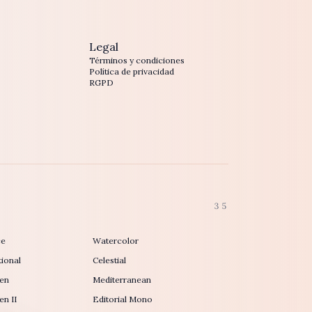
Legal
Términos y condiciones
Política de privacidad
RGPD
35
ce
Watercolor
ional
Celestial
en
Mediterranean
n II
Editorial Mono