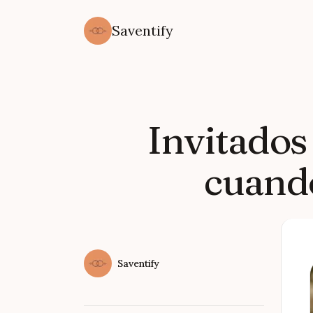
Saventify
Published on
Invitados
cuand
Authors
Name
Saventify
Twitter