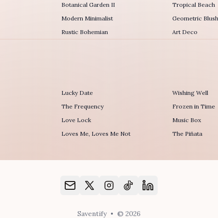
Botanical Garden II
Tropical Beach
Modern Minimalist
Geometric Blus
Rustic Bohemian
Art Deco
Lucky Date
Wishing Well
The Frequency
Frozen in Time
r
Love Lock
Music Box
Loves Me, Loves Me Not
The Piñata
Saventify
•
© 2026