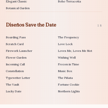
Elegant Classic
Boho Terracotta
Botanical Garden
Diseños Save the Date
18
Boarding Pass
The Frequency
Scratch Card
Love Lock
Firework Launcher
Loves Me, Loves Me Not
Flower Garden
Wishing Well
Incoming Call
Frozen in Time
Constellation
Music Box
Typewriter Letter
The Piñata
The Vault
Fortune Cookie
Lucky Date
Northern Lights