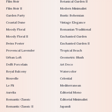
Film Noir
Botanical Garden II
Film Noir II
Modern Minimalist
Garden Party
Rustic Bohemian
Coastal Dune
Vintage Elegance
Moody Floral
Romanian Traditional
Moody Floral II
Enchanted Garden
Swiss Poster
Enchanted Garden II
Provencal Lavender
Tropical Beach
Urban Loft
Geometric Blush
Delft Porcelain
Art Deco
Royal Balcony
Watercolor
Nouvelle
Celestial
Le Pli
Mediterranean
Aurelia
Editorial Mono
Romantic Classic
Editorial Minimalist
Romantic Classic II
Japandi