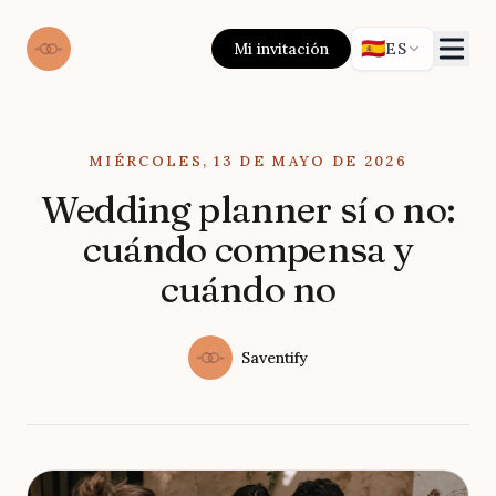
🇪🇸
Mi invitación
ES
Published on
MIÉRCOLES, 13 DE MAYO DE 2026
Wedding planner sí o no:
cuándo compensa y
cuándo no
Authors
Name
Saventify
Twitter