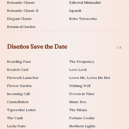
Romantic Classic
Editorial Minimalist
Romantic Classic II
Japandi
Elegant Classic
Boho Terracotta
Botanical Garden
Diseños Save the Date
18
Boarding Pass
The Frequency
Scratch Card
Love Lock
Firework Launcher
Loves Me, Loves Me Not
Flower Garden
Wishing Well
Incoming Call
Frozen in Time
Constellation
Music Box
Typewriter Letter
The Piñata
The Vault
Fortune Cookie
Lucky Date
Northern Lights