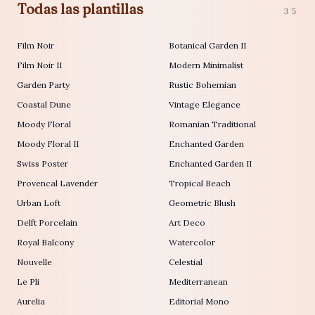
Todas las plantillas
35
Film Noir
Botanical Garden II
Film Noir II
Modern Minimalist
Garden Party
Rustic Bohemian
Coastal Dune
Vintage Elegance
Moody Floral
Romanian Traditional
Moody Floral II
Enchanted Garden
Swiss Poster
Enchanted Garden II
Provencal Lavender
Tropical Beach
Urban Loft
Geometric Blush
Delft Porcelain
Art Deco
Royal Balcony
Watercolor
Nouvelle
Celestial
Le Pli
Mediterranean
Aurelia
Editorial Mono