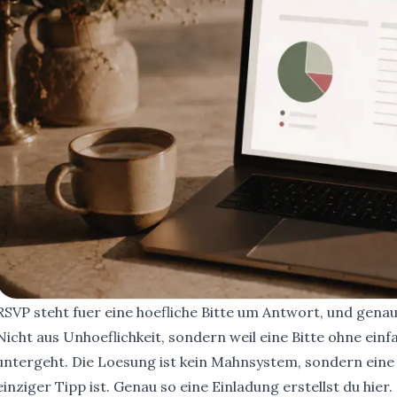
RSVP steht fuer eine hoefliche Bitte um Antwort, und gena
Nicht aus Unhoeflichkeit, sondern weil eine Bitte ohne einf
untergeht. Die Loesung ist kein Mahnsystem, sondern eine 
einziger Tipp ist. Genau so eine Einladung
erstellst du hier
.