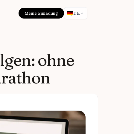
🇩🇪
Meine Einladung
DE
lgen: ohne
arathon