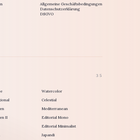
en
Allgemeine Geschäftsbedingungen
Datenschutzerklärung
DSGVO
35
ce
Watercolor
ional
Celestial
en
Mediterranean
n II
Editorial Mono
Editorial Minimalist
h
Japandi