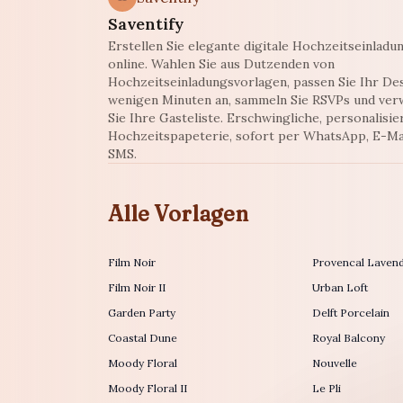
Saventify
Erstellen Sie elegante digitale Hochzeitseinladu
online. Wahlen Sie aus Dutzenden von
Hochzeitseinladungsvorlagen, passen Sie Ihr Des
wenigen Minuten an, sammeln Sie RSVPs und ver
Sie Ihre Gasteliste. Erschwingliche, personalisie
Hochzeitspapeterie, sofort per WhatsApp, E-Ma
SMS.
Alle Vorlagen
Film Noir
Provencal Laven
Film Noir II
Urban Loft
Garden Party
Delft Porcelain
Coastal Dune
Royal Balcony
Moody Floral
Nouvelle
Moody Floral II
Le Pli