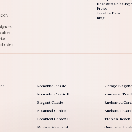
Hochzeitseinladung
Preise
Save the Date
ngen
Blog
ign in
walten
rte
il oder
der
Romantic Classic
Vintage Elegan
Romantic Classic II
Romanian Tradit
Elegant Classic
Enchanted Gard
Botanical Garden
Enchanted Garde
Botanical Garden II
Tropical Beach
Modern Minimalist
Geometric Blus