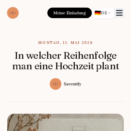
🇩🇪
Meine Einladung
DE
Published on
MONTAG, 11. MAI 2026
In welcher Reihenfolge
man eine Hochzeit plant
Authors
Name
Saventify
Twitter