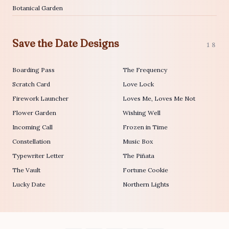
Botanical Garden
Save the Date Designs
18
Boarding Pass
The Frequency
Scratch Card
Love Lock
Firework Launcher
Loves Me, Loves Me Not
Flower Garden
Wishing Well
Incoming Call
Frozen in Time
Constellation
Music Box
Typewriter Letter
The Piñata
The Vault
Fortune Cookie
Lucky Date
Northern Lights