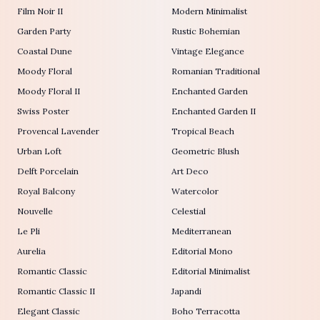
Film Noir II
Modern Minimalist
Garden Party
Rustic Bohemian
Coastal Dune
Vintage Elegance
Moody Floral
Romanian Traditional
Moody Floral II
Enchanted Garden
Swiss Poster
Enchanted Garden II
Provencal Lavender
Tropical Beach
Urban Loft
Geometric Blush
Delft Porcelain
Art Deco
Royal Balcony
Watercolor
Nouvelle
Celestial
Le Pli
Mediterranean
Aurelia
Editorial Mono
Romantic Classic
Editorial Minimalist
Romantic Classic II
Japandi
Elegant Classic
Boho Terracotta