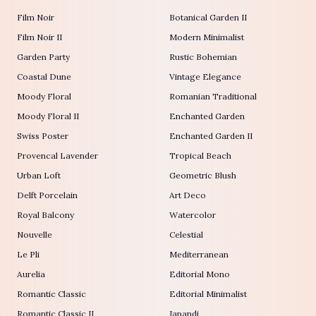
Film Noir
Botanical Garden II
Film Noir II
Modern Minimalist
Garden Party
Rustic Bohemian
Coastal Dune
Vintage Elegance
Moody Floral
Romanian Traditional
Moody Floral II
Enchanted Garden
Swiss Poster
Enchanted Garden II
Provencal Lavender
Tropical Beach
Urban Loft
Geometric Blush
Delft Porcelain
Art Deco
Royal Balcony
Watercolor
Nouvelle
Celestial
Le Pli
Mediterranean
Aurelia
Editorial Mono
Romantic Classic
Editorial Minimalist
Romantic Classic II
Japandi