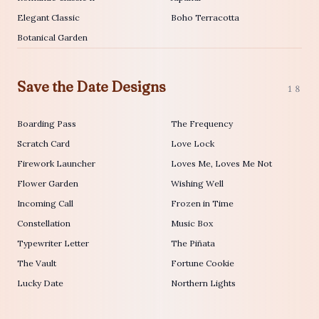
Elegant Classic
Boho Terracotta
Botanical Garden
Save the Date Designs
18
Boarding Pass
The Frequency
Scratch Card
Love Lock
Firework Launcher
Loves Me, Loves Me Not
Flower Garden
Wishing Well
Incoming Call
Frozen in Time
Constellation
Music Box
Typewriter Letter
The Piñata
The Vault
Fortune Cookie
Lucky Date
Northern Lights