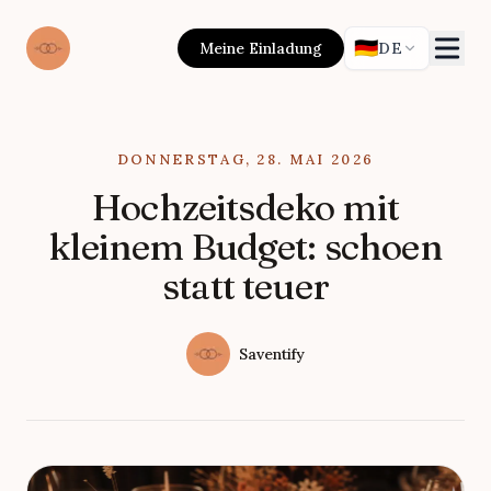
🇩🇪
Meine Einladung
DE
Published on
DONNERSTAG, 28. MAI 2026
Hochzeitsdeko mit
kleinem Budget: schoen
statt teuer
Authors
Name
Saventify
Twitter