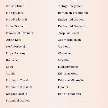
Coastal Dune
Vintage Elegance
Moody Floral
Romanian Traditional
Moody Floral II
Enchanted Garden
Swiss Poster
Enchanted Garden II
Provencal Lavender
Tropical Beach
Urban Loft
Geometric Blush
Delft Porcelain
Art Deco
Royal Balcony
Watercolor
Nouvelle
Celestial
Le Pli
Mediterranean
Aurelia
Editorial Mono
Romantic Classic
Editorial Minimalist
Romantic Classic II
Japandi
Elegant Classic
Boho Terracotta
Botanical Garden