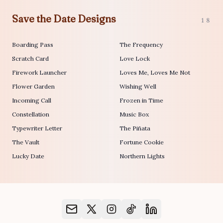
Save the Date Designs
18
Boarding Pass
The Frequency
Scratch Card
Love Lock
Firework Launcher
Loves Me, Loves Me Not
Flower Garden
Wishing Well
Incoming Call
Frozen in Time
Constellation
Music Box
Typewriter Letter
The Piñata
The Vault
Fortune Cookie
Lucky Date
Northern Lights