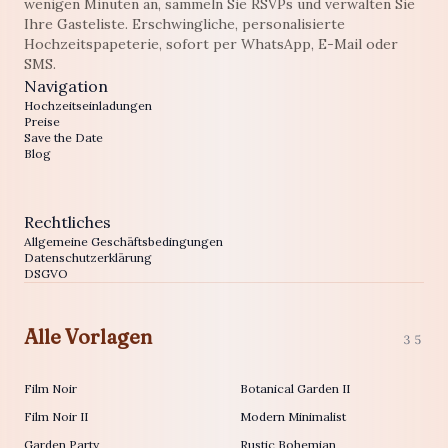
wenigen Minuten an, sammeln Sie RSVPs und verwalten Sie
Ihre Gasteliste. Erschwingliche, personalisierte
Hochzeitspapeterie, sofort per WhatsApp, E-Mail oder
SMS.
Navigation
Hochzeitseinladungen
Preise
Save the Date
Blog
Rechtliches
Allgemeine Geschäftsbedingungen
Datenschutzerklärung
DSGVO
Alle Vorlagen
35
Film Noir
Botanical Garden II
Film Noir II
Modern Minimalist
Garden Party
Rustic Bohemian