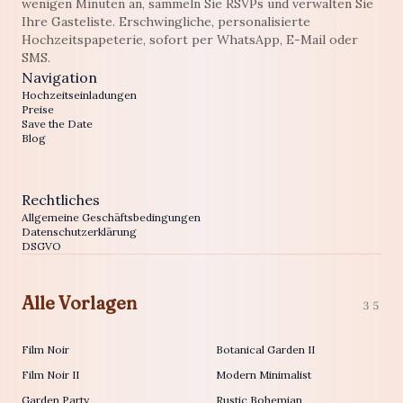
wenigen Minuten an, sammeln Sie RSVPs und verwalten Sie
Ihre Gasteliste. Erschwingliche, personalisierte
Hochzeitspapeterie, sofort per WhatsApp, E-Mail oder
SMS.
Navigation
Hochzeitseinladungen
Preise
Save the Date
Blog
Rechtliches
Allgemeine Geschäftsbedingungen
Datenschutzerklärung
DSGVO
Alle Vorlagen
35
Film Noir
Botanical Garden II
Film Noir II
Modern Minimalist
Garden Party
Rustic Bohemian