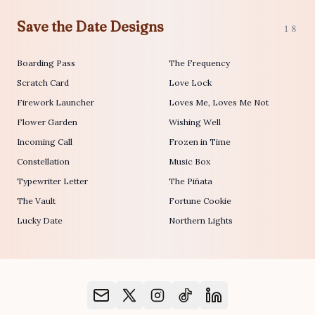
Save the Date Designs
18
Boarding Pass
The Frequency
Scratch Card
Love Lock
Firework Launcher
Loves Me, Loves Me Not
Flower Garden
Wishing Well
Incoming Call
Frozen in Time
Constellation
Music Box
Typewriter Letter
The Piñata
The Vault
Fortune Cookie
Lucky Date
Northern Lights