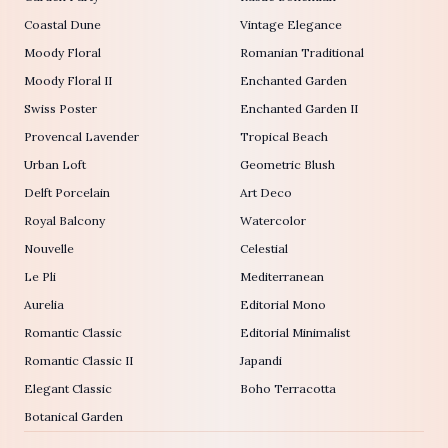
Coastal Dune
Vintage Elegance
Moody Floral
Romanian Traditional
Moody Floral II
Enchanted Garden
Swiss Poster
Enchanted Garden II
Provencal Lavender
Tropical Beach
Urban Loft
Geometric Blush
Delft Porcelain
Art Deco
Royal Balcony
Watercolor
Nouvelle
Celestial
Le Pli
Mediterranean
Aurelia
Editorial Mono
Romantic Classic
Editorial Minimalist
Romantic Classic II
Japandi
Elegant Classic
Boho Terracotta
Botanical Garden