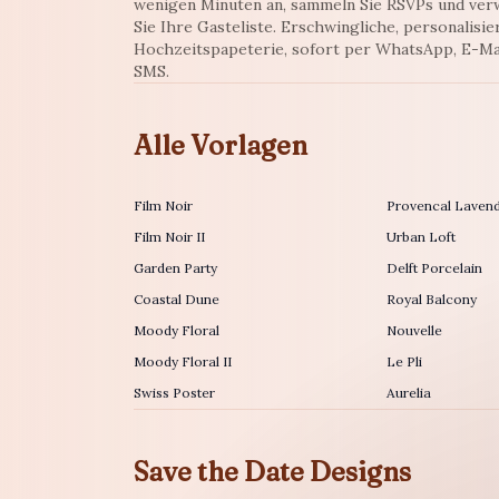
wenigen Minuten an, sammeln Sie RSVPs und ver
Sie Ihre Gasteliste. Erschwingliche, personalisie
Hochzeitspapeterie, sofort per WhatsApp, E-Ma
SMS.
Alle Vorlagen
Film Noir
Provencal Laven
Film Noir II
Urban Loft
Garden Party
Delft Porcelain
Coastal Dune
Royal Balcony
Moody Floral
Nouvelle
Moody Floral II
Le Pli
Swiss Poster
Aurelia
Save the Date Designs