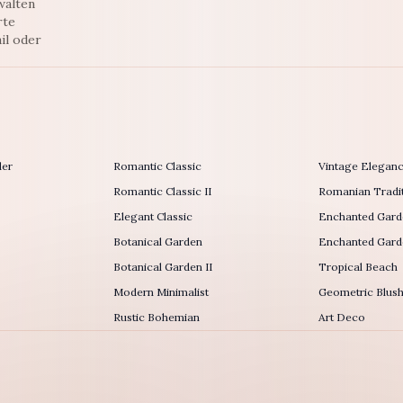
walten
rte
il oder
der
Romantic Classic
Vintage Elegan
Romantic Classic II
Romanian Tradit
Elegant Classic
Enchanted Gard
Botanical Garden
Enchanted Garde
Botanical Garden II
Tropical Beach
Modern Minimalist
Geometric Blus
Rustic Bohemian
Art Deco