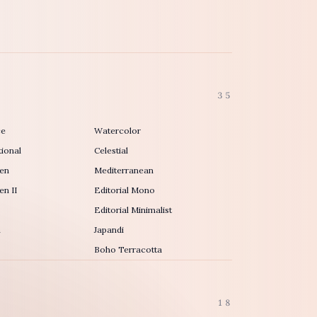
35
ce
Watercolor
ional
Celestial
en
Mediterranean
n II
Editorial Mono
Editorial Minimalist
h
Japandi
Boho Terracotta
18