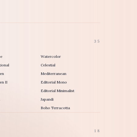
35
ce
Watercolor
ional
Celestial
en
Mediterranean
n II
Editorial Mono
Editorial Minimalist
h
Japandi
Boho Terracotta
18