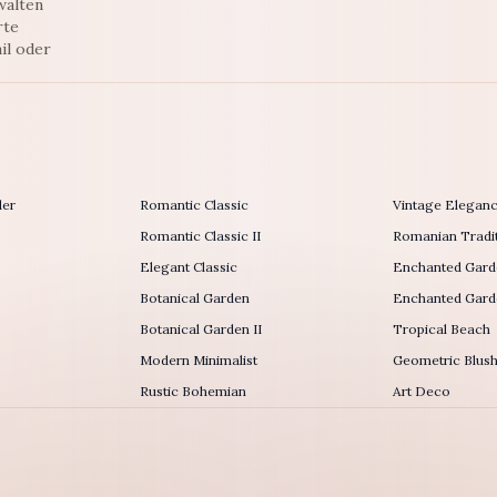
walten
rte
il oder
der
Romantic Classic
Vintage Elegan
Romantic Classic II
Romanian Tradit
Elegant Classic
Enchanted Gard
Botanical Garden
Enchanted Garde
Botanical Garden II
Tropical Beach
Modern Minimalist
Geometric Blus
Rustic Bohemian
Art Deco