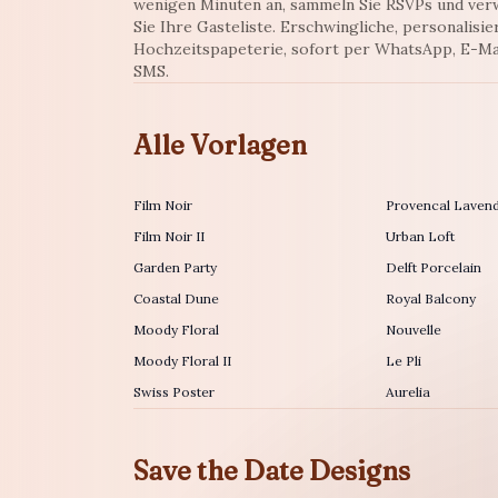
wenigen Minuten an, sammeln Sie RSVPs und ver
Sie Ihre Gasteliste. Erschwingliche, personalisie
Hochzeitspapeterie, sofort per WhatsApp, E-Ma
SMS.
Alle Vorlagen
Film Noir
Provencal Laven
Film Noir II
Urban Loft
Garden Party
Delft Porcelain
Coastal Dune
Royal Balcony
Moody Floral
Nouvelle
Moody Floral II
Le Pli
Swiss Poster
Aurelia
Save the Date Designs