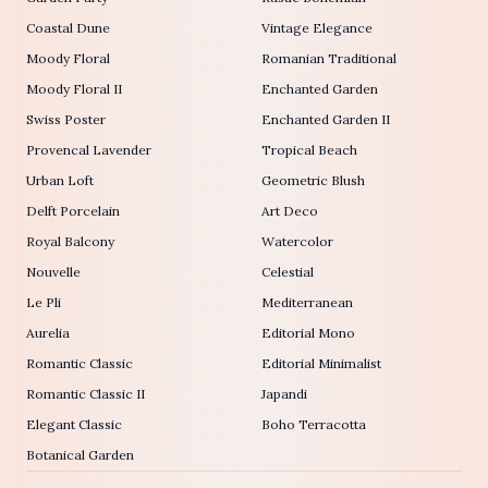
Coastal Dune
Vintage Elegance
Moody Floral
Romanian Traditional
Moody Floral II
Enchanted Garden
Swiss Poster
Enchanted Garden II
Provencal Lavender
Tropical Beach
Urban Loft
Geometric Blush
Delft Porcelain
Art Deco
Royal Balcony
Watercolor
Nouvelle
Celestial
Le Pli
Mediterranean
Aurelia
Editorial Mono
Romantic Classic
Editorial Minimalist
Romantic Classic II
Japandi
Elegant Classic
Boho Terracotta
Botanical Garden