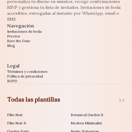
personaliza tu diseno en minutos, recoge confirmaciones
RSVP y gestiona tu lista de invitados. Invitaciones de boda
accesibles, entregadas al instante por WhatsApp, email o
SMS.
Navegación
Invitaciones de boda
Precios
Save the Date
Blog
Legal
Términos y condiciones
Política de privacidad
RGPD
Todas las plantillas
35
Film Noir
Botanical Garden II
Film Noir II
Modern Minimalist
Garden Party
Rustic Bohemian