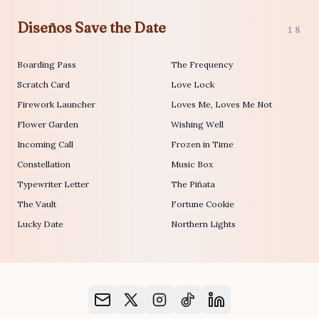
Diseños Save the Date
18
Boarding Pass
The Frequency
Scratch Card
Love Lock
Firework Launcher
Loves Me, Loves Me Not
Flower Garden
Wishing Well
Incoming Call
Frozen in Time
Constellation
Music Box
Typewriter Letter
The Piñata
The Vault
Fortune Cookie
Lucky Date
Northern Lights