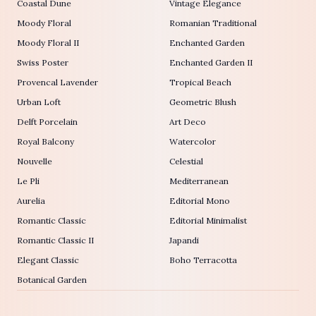
Coastal Dune
Vintage Elegance
Moody Floral
Romanian Traditional
Moody Floral II
Enchanted Garden
Swiss Poster
Enchanted Garden II
Provencal Lavender
Tropical Beach
Urban Loft
Geometric Blush
Delft Porcelain
Art Deco
Royal Balcony
Watercolor
Nouvelle
Celestial
Le Pli
Mediterranean
Aurelia
Editorial Mono
Romantic Classic
Editorial Minimalist
Romantic Classic II
Japandi
Elegant Classic
Boho Terracotta
Botanical Garden