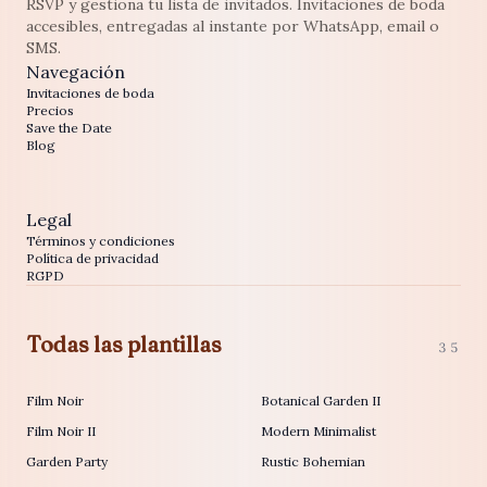
RSVP y gestiona tu lista de invitados. Invitaciones de boda
accesibles, entregadas al instante por WhatsApp, email o
SMS.
Navegación
Invitaciones de boda
Precios
Save the Date
Blog
Legal
Términos y condiciones
Política de privacidad
RGPD
Todas las plantillas
35
Film Noir
Botanical Garden II
Film Noir II
Modern Minimalist
Garden Party
Rustic Bohemian