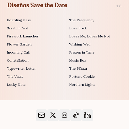
Diseños Save the Date
18
Boarding Pass
The Frequency
Scratch Card
Love Lock
Firework Launcher
Loves Me, Loves Me Not
Flower Garden
Wishing Well
Incoming Call
Frozen in Time
Constellation
Music Box
Typewriter Letter
The Piñata
The Vault
Fortune Cookie
Lucky Date
Northern Lights