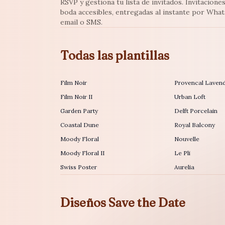
RSVP y gestiona tu lista de invitados. Invitacione
boda accesibles, entregadas al instante por Wha
email o SMS.
Todas las plantillas
Film Noir
Provencal Laven
Film Noir II
Urban Loft
Garden Party
Delft Porcelain
Coastal Dune
Royal Balcony
Moody Floral
Nouvelle
Moody Floral II
Le Pli
Swiss Poster
Aurelia
Diseños Save the Date