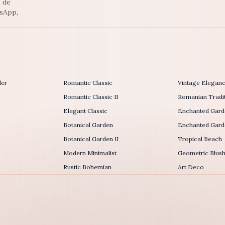
s de
tsApp,
der
Romantic Classic
Vintage Elegan
Romantic Classic II
Romanian Tradit
Elegant Classic
Enchanted Gard
Botanical Garden
Enchanted Garde
Botanical Garden II
Tropical Beach
Modern Minimalist
Geometric Blus
Rustic Bohemian
Art Deco