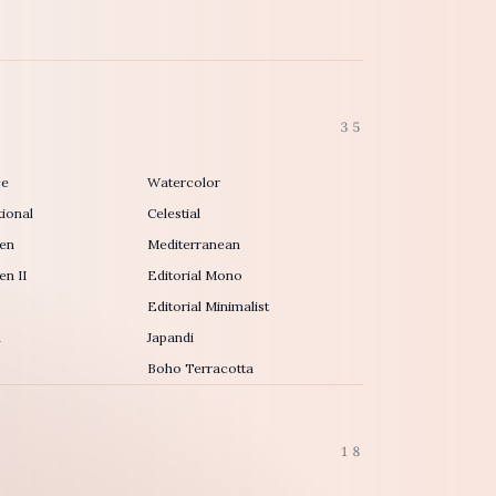
35
ce
Watercolor
ional
Celestial
en
Mediterranean
n II
Editorial Mono
Editorial Minimalist
h
Japandi
Boho Terracotta
18