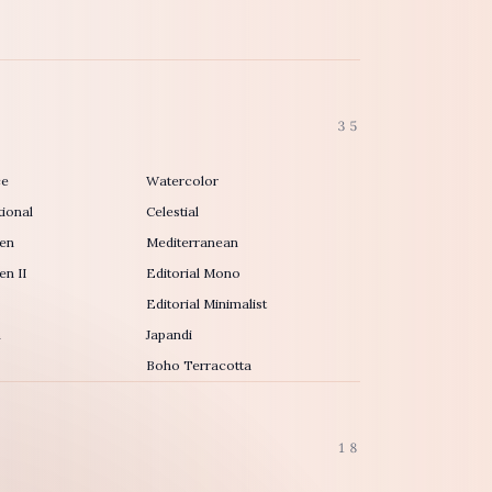
35
ce
Watercolor
ional
Celestial
en
Mediterranean
n II
Editorial Mono
Editorial Minimalist
h
Japandi
Boho Terracotta
18