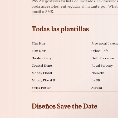
RSVP y gestiona tu lista de invitados. Invitacione
boda accesibles, entregadas al instante por Wha
email o SMS.
Todas las plantillas
Film Noir
Provencal Laven
Film Noir II
Urban Loft
Garden Party
Delft Porcelain
Coastal Dune
Royal Balcony
Moody Floral
Nouvelle
Moody Floral II
Le Pli
Swiss Poster
Aurelia
Diseños Save the Date