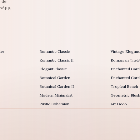
s de
tsApp,
der
Romantic Classic
Vintage Elegan
Romantic Classic II
Romanian Tradit
Elegant Classic
Enchanted Gard
Botanical Garden
Enchanted Garde
Botanical Garden II
Tropical Beach
Modern Minimalist
Geometric Blus
Rustic Bohemian
Art Deco