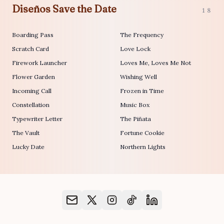
Diseños Save the Date
18
Boarding Pass
The Frequency
Scratch Card
Love Lock
Firework Launcher
Loves Me, Loves Me Not
Flower Garden
Wishing Well
Incoming Call
Frozen in Time
Constellation
Music Box
Typewriter Letter
The Piñata
The Vault
Fortune Cookie
Lucky Date
Northern Lights