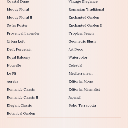
Coastal Dune
Vintage Elegance
Moody Floral
Romanian Traditional
Moody Floral II
Enchanted Garden
Swiss Poster
Enchanted Garden II
Provencal Lavender
Tropical Beach
Urban Loft
Geometric Blush
Delft Porcelain
Art Deco
Royal Balcony
Watercolor
Nouvelle
Celestial
Le Pli
Mediterranean
Aurelia
Editorial Mono
Romantic Classic
Editorial Minimalist
Romantic Classic II
Japandi
Elegant Classic
Boho Terracotta
Botanical Garden