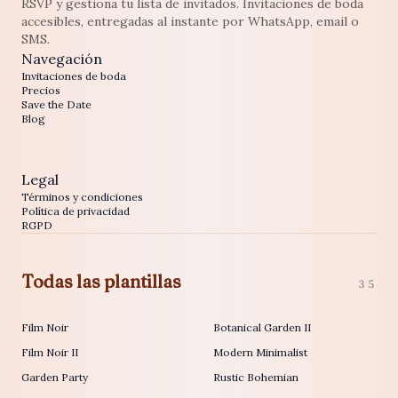
RSVP y gestiona tu lista de invitados. Invitaciones de boda
accesibles, entregadas al instante por WhatsApp, email o
SMS.
Navegación
Invitaciones de boda
Precios
Save the Date
Blog
Legal
Términos y condiciones
Política de privacidad
RGPD
Todas las plantillas
35
Film Noir
Botanical Garden II
Film Noir II
Modern Minimalist
Garden Party
Rustic Bohemian