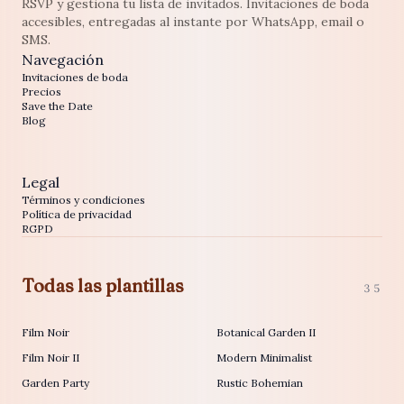
RSVP y gestiona tu lista de invitados. Invitaciones de boda
accesibles, entregadas al instante por WhatsApp, email o
SMS.
Navegación
Invitaciones de boda
Precios
Save the Date
Blog
Legal
Términos y condiciones
Política de privacidad
RGPD
Todas las plantillas
35
Film Noir
Botanical Garden II
Film Noir II
Modern Minimalist
Garden Party
Rustic Bohemian