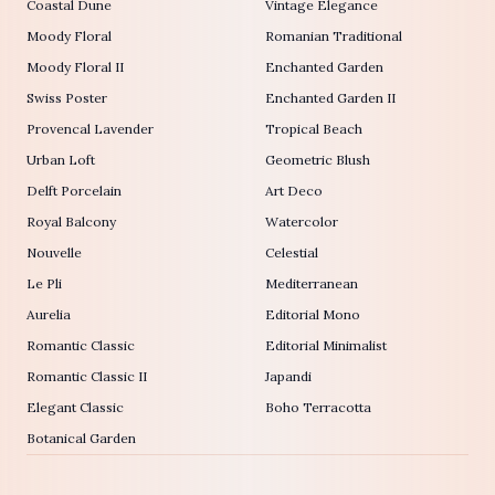
Coastal Dune
Vintage Elegance
Moody Floral
Romanian Traditional
Moody Floral II
Enchanted Garden
Swiss Poster
Enchanted Garden II
Provencal Lavender
Tropical Beach
Urban Loft
Geometric Blush
Delft Porcelain
Art Deco
Royal Balcony
Watercolor
Nouvelle
Celestial
Le Pli
Mediterranean
Aurelia
Editorial Mono
Romantic Classic
Editorial Minimalist
Romantic Classic II
Japandi
Elegant Classic
Boho Terracotta
Botanical Garden