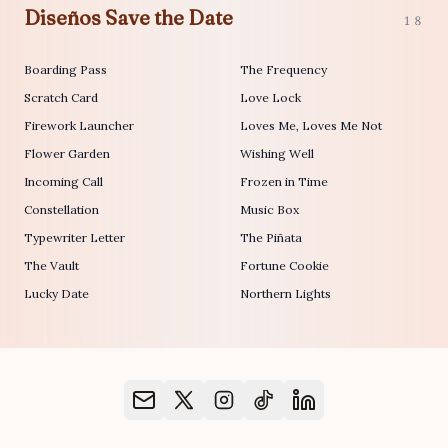
Diseños Save the Date
18
Boarding Pass
The Frequency
Scratch Card
Love Lock
Firework Launcher
Loves Me, Loves Me Not
Flower Garden
Wishing Well
Incoming Call
Frozen in Time
Constellation
Music Box
Typewriter Letter
The Piñata
The Vault
Fortune Cookie
Lucky Date
Northern Lights