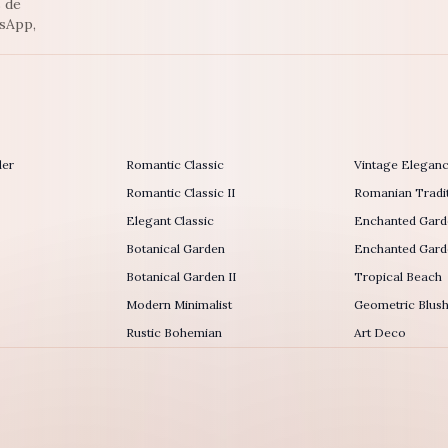
s de
tsApp,
der
Romantic Classic
Vintage Elegan
Romantic Classic II
Romanian Tradit
Elegant Classic
Enchanted Gard
Botanical Garden
Enchanted Garde
Botanical Garden II
Tropical Beach
Modern Minimalist
Geometric Blus
Rustic Bohemian
Art Deco