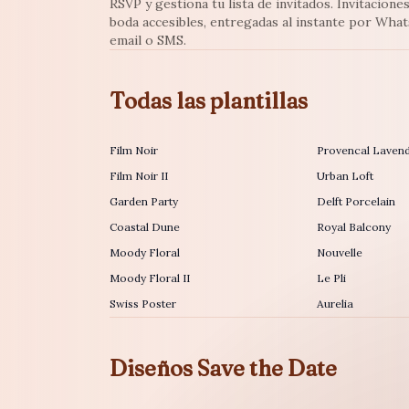
RSVP y gestiona tu lista de invitados. Invitacione
boda accesibles, entregadas al instante por Wha
email o SMS.
Todas las plantillas
Film Noir
Provencal Laven
Film Noir II
Urban Loft
Garden Party
Delft Porcelain
Coastal Dune
Royal Balcony
Moody Floral
Nouvelle
Moody Floral II
Le Pli
Swiss Poster
Aurelia
Diseños Save the Date