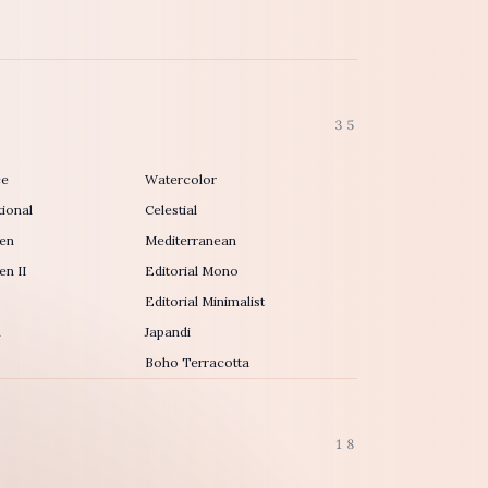
35
ce
Watercolor
ional
Celestial
en
Mediterranean
n II
Editorial Mono
Editorial Minimalist
h
Japandi
Boho Terracotta
18