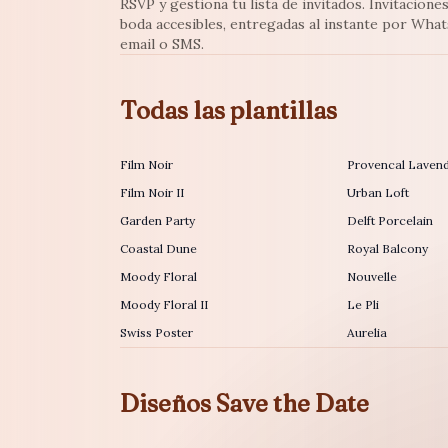
RSVP y gestiona tu lista de invitados. Invitacione
boda accesibles, entregadas al instante por Wha
email o SMS.
Todas las plantillas
Film Noir
Provencal Laven
Film Noir II
Urban Loft
Garden Party
Delft Porcelain
Coastal Dune
Royal Balcony
Moody Floral
Nouvelle
Moody Floral II
Le Pli
Swiss Poster
Aurelia
Diseños Save the Date