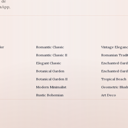
s de
tsApp,
der
Romantic Classic
Vintage Elegan
Romantic Classic II
Romanian Tradit
Elegant Classic
Enchanted Gard
Botanical Garden
Enchanted Garde
Botanical Garden II
Tropical Beach
Modern Minimalist
Geometric Blus
Rustic Bohemian
Art Deco