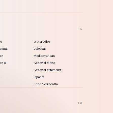
35
ce
Watercolor
ional
Celestial
en
Mediterranean
n II
Editorial Mono
Editorial Minimalist
h
Japandi
Boho Terracotta
18