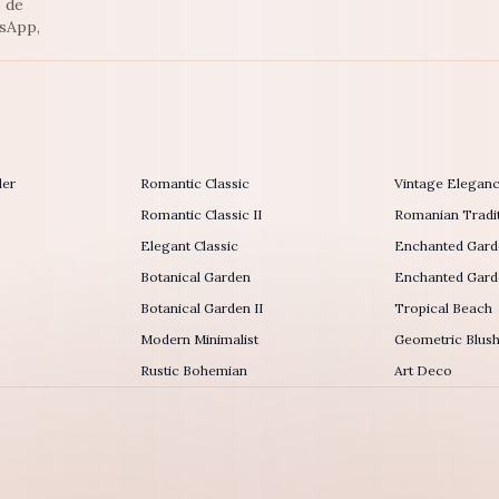
s de
tsApp,
der
Romantic Classic
Vintage Elegan
Romantic Classic II
Romanian Tradit
Elegant Classic
Enchanted Gard
Botanical Garden
Enchanted Garde
Botanical Garden II
Tropical Beach
Modern Minimalist
Geometric Blus
Rustic Bohemian
Art Deco