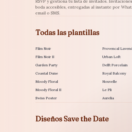
RSVP y gestiona tu lista de invitados. Invitacione
boda accesibles, entregadas al instante por Wha
email o SMS.
Todas las plantillas
Film Noir
Provencal Laven
Film Noir II
Urban Loft
Garden Party
Delft Porcelain
Coastal Dune
Royal Balcony
Moody Floral
Nouvelle
Moody Floral II
Le Pli
Swiss Poster
Aurelia
Diseños Save the Date