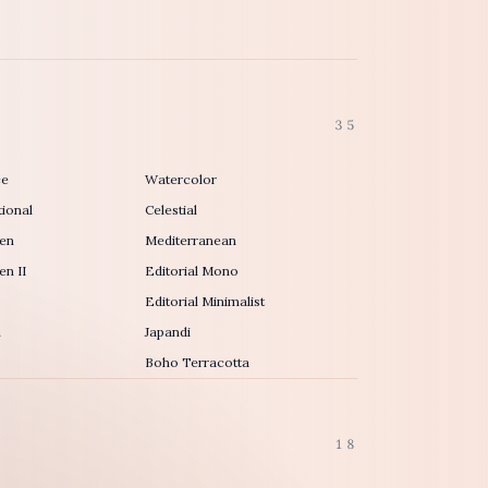
35
ce
Watercolor
ional
Celestial
en
Mediterranean
n II
Editorial Mono
Editorial Minimalist
h
Japandi
Boho Terracotta
18