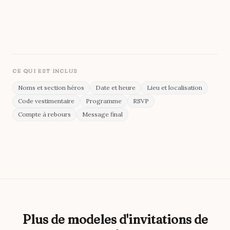
Cormorant Garamond
Affichage
Accent
Archivo
Arrière-plan
Corps
CE QUI EST INCLUS
Noms et section héros
Date et heure
Lieu et localisation
Code vestimentaire
Programme
RSVP
Compte à rebours
Message final
Plus de modeles d'invitations de