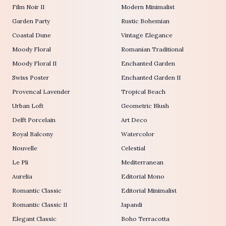
Film Noir II
Modern Minimalist
Garden Party
Rustic Bohemian
Coastal Dune
Vintage Elegance
Moody Floral
Romanian Traditional
Moody Floral II
Enchanted Garden
Swiss Poster
Enchanted Garden II
Provencal Lavender
Tropical Beach
Urban Loft
Geometric Blush
Delft Porcelain
Art Deco
Royal Balcony
Watercolor
Nouvelle
Celestial
Le Pli
Mediterranean
Aurelia
Editorial Mono
Romantic Classic
Editorial Minimalist
Romantic Classic II
Japandi
Elegant Classic
Boho Terracotta