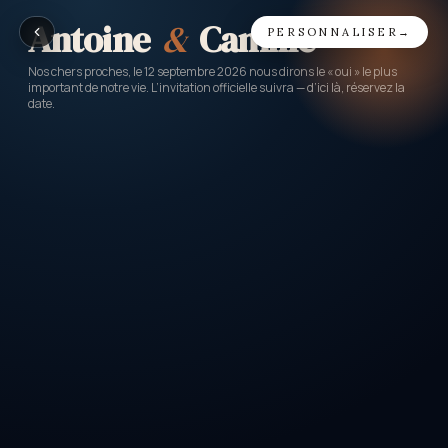
Antoine
&
Camille
PERSONNALISER
→
Nos chers proches, le 12 septembre 2026 nous dirons le « oui » le plus
important de notre vie. L’invitation officielle suivra — d’ici là, réservez la
date.
LOVE AIR
PORTE 14 · SIÈGE 2B
DE
À
US
WED
Là où tout a commencé
Le grand jour
DATE
EMBARQUEMENT
CLASSE
12
SEPT.
17:00
Amour
2026
·
SAM.
EEST / UTC+3
Câlins prioritaires