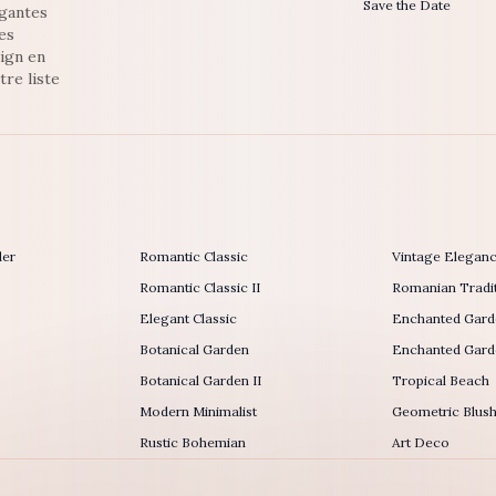
Save the Date
egantes
es
sign en
tre liste
der
Romantic Classic
Vintage Elegan
Romantic Classic II
Romanian Tradit
Elegant Classic
Enchanted Gard
Botanical Garden
Enchanted Garde
Botanical Garden II
Tropical Beach
Modern Minimalist
Geometric Blus
Rustic Bohemian
Art Deco