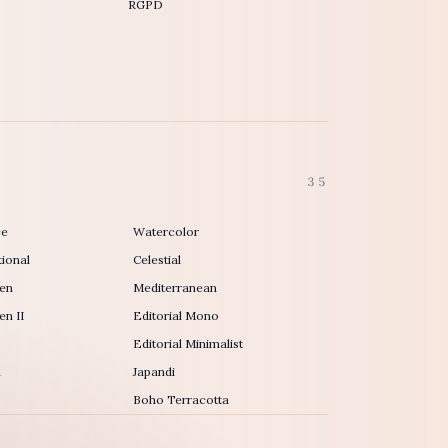
RGPD
35
ce
Watercolor
ional
Celestial
en
Mediterranean
n II
Editorial Mono
Editorial Minimalist
h
Japandi
Boho Terracotta