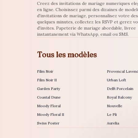
Creez des invitations de mariage numeriques el
en ligne. Choisissez parmi des dizaines de model
d'invitations de mariage, personnalisez votre de
quelques minutes, collectez les RSVP et gerez vo
d'invites. Papeterie de mariage abordable, livree
instantanement via WhatsApp, email ou SMS.
Tous les modèles
Film Noir
Provencal Laven
Film Noir II
Urban Loft
Garden Party
Delft Porcelain
Coastal Dune
Royal Balcony
Moody Floral
Nouvelle
Moody Floral II
Le Pli
Swiss Poster
Aurelia