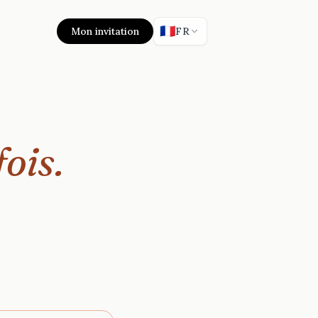
🇫🇷
Mon invitation
FR
ois.