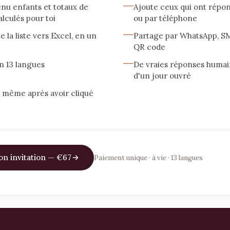
nu enfants et totaux de
Ajoute ceux qui ont répon
lculés pour toi
ou par téléphone
 la liste vers Excel, en un
Partage par WhatsApp, SM
QR code
n 13 langues
De vraies réponses humai
d'un jour ouvré
, même après avoir cliqué
n invitation — €67
Paiement unique · à vie · 13 langues