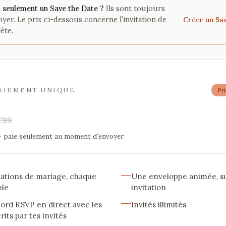
 seulement un Save the Date ?
Ils sont toujours
Créer un Sav
oyer. Le prix ci-dessous concerne l’invitation de
ète.
PAIEMENT UNIQUE
Pr
€99
· paie seulement au moment d'envoyer
tations de mariage, chaque
Une enveloppe animée, s
ble
invitation
ord RSVP en direct avec les
Invités illimités
its par tes invités