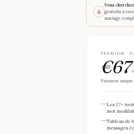
Vous cherchez
gratuits à env
mariage compl
PREMIUM · 
€67
Paiement unique 
Les 27+ invi
mot modifia
Tableau de b
messages écr