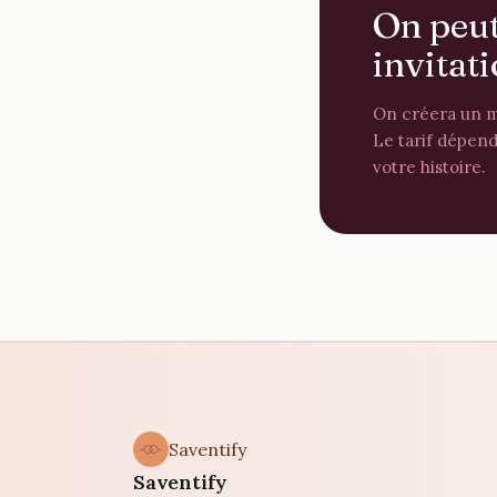
On peut
invitat
On créera un m
Le tarif dépen
votre histoire.
Saventify
Saventify