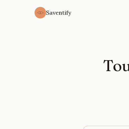
Saventify
Tou