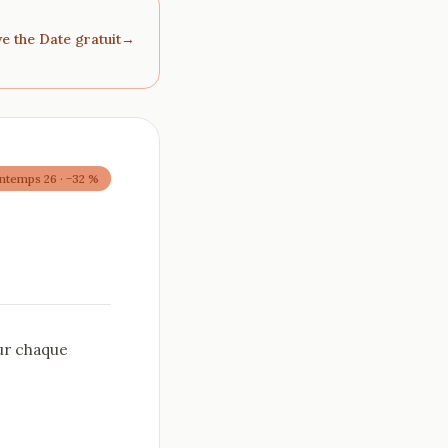
e the Date gratuit
→
intemps 26 · −32 %
ur chaque