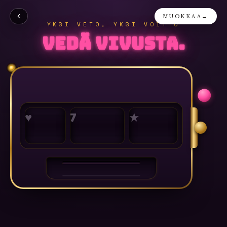
MUOKKAA
→
YKSI VETO, YKSI VOITTO
Vedä vivusta.
♥
7
★