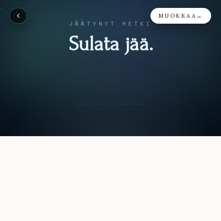
MUOKKAA
→
JÄÄTYNYT HETKI
Sulata jää.
12.9.2026