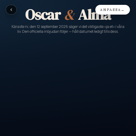
Oscar
&
Alma
ANPASSA
→
Käraste ni, den 12 september 2026 säger vi det viktigaste »ja:et« i våra
liv. Den officiella inbjudan följer — håll datumet ledigt tills dess.
LOVE AIR
GATE 14 · PLATS 2B
FRÅN
TILL
US
WED
Där allt började
Den stora dagen
DATUM
BOARDING
KLASS
12
SEP.
17:00
Kärlek
2026
·
LÖR
EEST / UTC+3
Prioriterade kramar