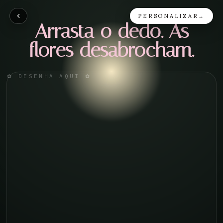
PERSONALIZAR
→
Arrasta o dedo. As
flores desabrocham.
✿
DESENHA AQUI
✿