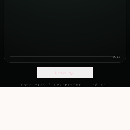
0
/
14
Recomeçar
ESTE RAMO É IRREPETÍVEL · SÓ TEU