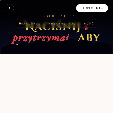
DOSTOSUJ
→
POMALUJ NIEBO
i
Naciśnij
NACIŚNIJ · PRZYTRZYMAJ · PUŚĆ
przytrzymaj
, aby
wystrzelić.