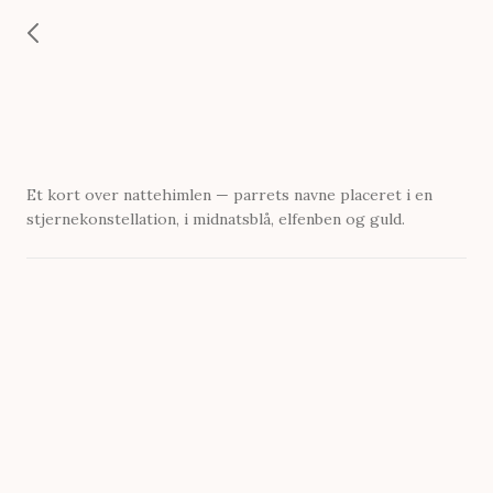
Et kort over nattehimlen — parrets navne placeret i en
stjernekonstellation, i midnatsblå, elfenben og guld.
Seal_8