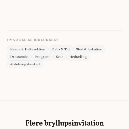
Cormorant Garamond
Display
Accent
Archivo
Baggrund
Tekst
HVAD DER ER INKLUDERET
Navne & Heltesektion
Dato & Tid
Sted & Lokation
Dresscode
Program
Svar
Nedtælling
Afslutningsbesked
Flere bryllupsinvitation