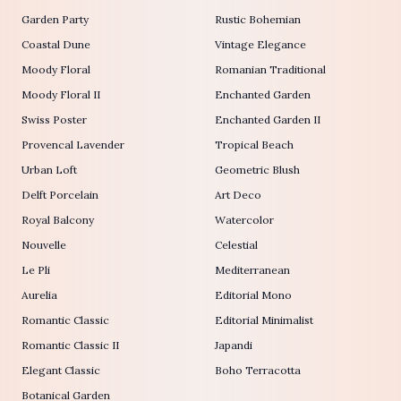
Garden Party
Rustic Bohemian
Coastal Dune
Vintage Elegance
Moody Floral
Romanian Traditional
Moody Floral II
Enchanted Garden
Swiss Poster
Enchanted Garden II
Provencal Lavender
Tropical Beach
Urban Loft
Geometric Blush
Delft Porcelain
Art Deco
Royal Balcony
Watercolor
Nouvelle
Celestial
Le Pli
Mediterranean
Aurelia
Editorial Mono
Romantic Classic
Editorial Minimalist
Romantic Classic II
Japandi
Elegant Classic
Boho Terracotta
Botanical Garden