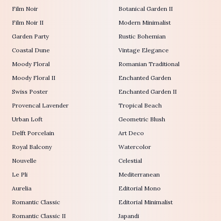
Film Noir
Botanical Garden II
Film Noir II
Modern Minimalist
Garden Party
Rustic Bohemian
Coastal Dune
Vintage Elegance
Moody Floral
Romanian Traditional
Moody Floral II
Enchanted Garden
Swiss Poster
Enchanted Garden II
Provencal Lavender
Tropical Beach
Urban Loft
Geometric Blush
Delft Porcelain
Art Deco
Royal Balcony
Watercolor
Nouvelle
Celestial
Le Pli
Mediterranean
Aurelia
Editorial Mono
Romantic Classic
Editorial Minimalist
Romantic Classic II
Japandi