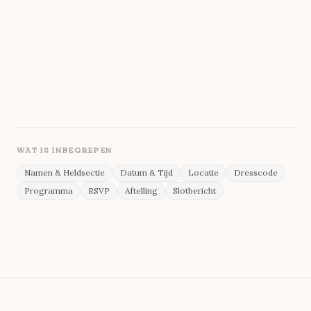
Oswald
Weergave
Accent
Source Sans 3
Achtergrond
Tekst
WAT IS INBEGREPEN
Namen & Heldsectie
Datum & Tijd
Locatie
Dresscode
Programma
RSVP
Aftelling
Slotbericht