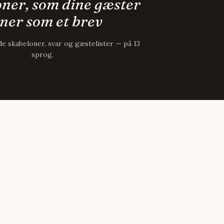
oner, som dine gæster
ner som et brev
 skabeloner, svar og gæstelister — på 13
sprog.