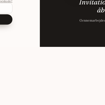
Invitati
ngskode?
åb
Gennemarbejdede